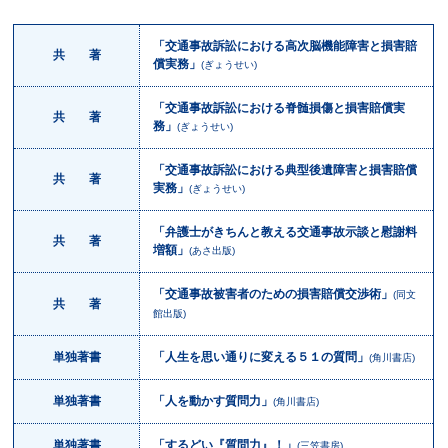
「交通事故訴訟における高次脳機能障害と損害賠
共 著
償実務」
(ぎょうせい)
「交通事故訴訟における脊髄損傷と損害賠償実
共 著
務」
(ぎょうせい)
「交通事故訴訟における典型後遺障害と損害賠償
共 著
実務」
(ぎょうせい)
「弁護士がきちんと教える交通事故示談と慰謝料
共 著
増額」
(あさ出版)
「交通事故被害者のための損害賠償交渉術」
(同文
共 著
館出版)
単独著書
「人生を思い通りに変える５１の質問」
(角川書店)
単独著書
「人を動かす質問力」
(角川書店)
単独著書
「するどい『質問力』！」
(三笠書房)