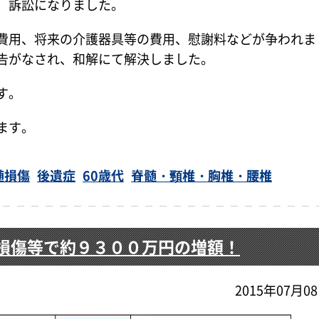
、訴訟になりました。
費用、将来の介護器具等の費用、慰謝料などが争われま
告がなされ、和解にて解決しました。
す。
ます。
髄損傷
後遺症
60歳代
脊髄・頸椎・胸椎・腰椎
損傷等で約９３００万円の増額！
2015年07月0