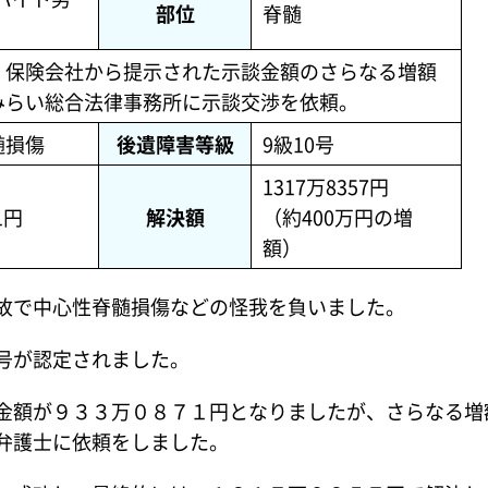
部位
脊髄
、保険会社から提示された示談金額のさらなる増額
みらい総合法律事務所に示談交渉を依頼。
髄損傷
後遺障害等級
9級10号
1317万8357円
1円
解決額
（約400万円の増
額）
故で中心性脊髄損傷などの怪我を負いました。
号が認定されました。
金額が９３３万０８７１円となりましたが、さらなる増
弁護士に依頼をしました。