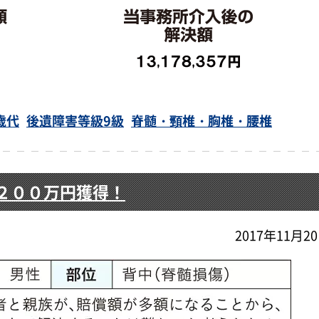
歳代
後遺障害等級9級
脊髄・頸椎・胸椎・腰椎
２００万円獲得！
2017年11月2