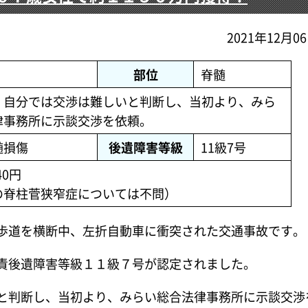
2021年12月0
部位
脊髄
、自分では交渉は難しいと判断し、当初より、みら
律事務所に示談交渉を依頼。
髄損傷
後遺障害等級
11級7号
40円
の脊柱菅狭窄症については不問）
歩道を横断中、左折自動車に衝突された交通事故です。
責後遺障害等級１１級７号が認定されました。
と判断し、当初より、みらい総合法律事務所に示談交渉