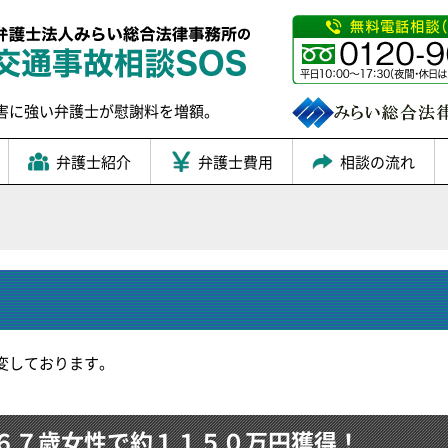
害に強い弁護士が慰謝料を増額。
弁護士紹介
弁護士費用
相談の流れ
変しております。
６７歳女性で約１１５０万円獲得！