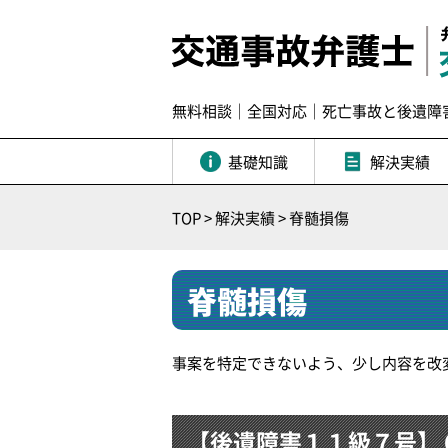
無料相談｜全国対応｜死亡事故と後遺障
基礎知識
解決実績
TOP
>
解決実績
>
脊髄損傷
脊髄損傷
事案を特定できないよう、少し内容を改
【後遺障害１１級７号】