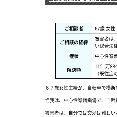
ご相談者
67歳 女性
被害者は
ご相談の経緯
い総合法
症状
中心性脊
1151万88
解決額
（既往症
６７歳女性主婦が、自転車で横断
怪我は、中心性脊髄損傷で、自賠
被害者は、自分では交渉は難しい