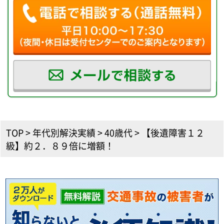
TOP
>
年代別解決実績
>
40歳代
>
【後遺障害１２
級】約２．８９倍に増額！