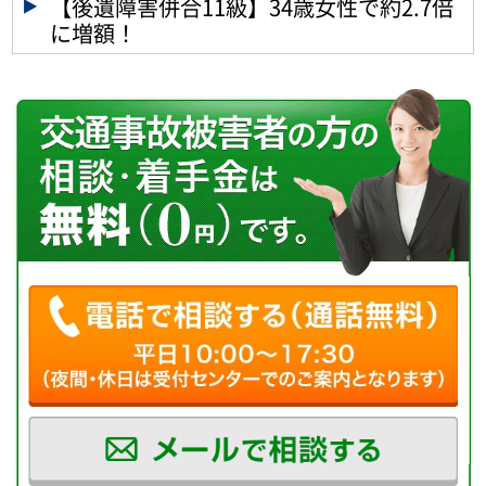
【後遺障害併合11級】34歳女性で約2.7倍
に増額！