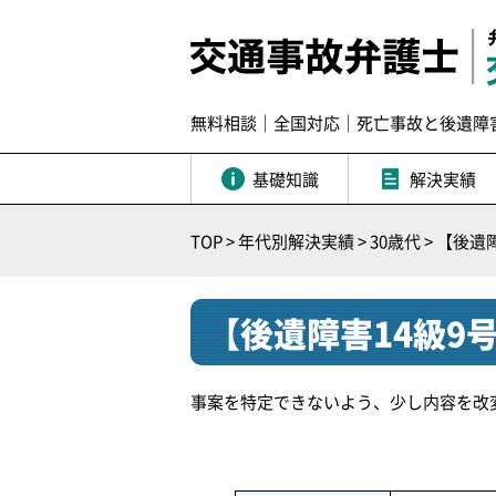
無料相談｜全国対応｜死亡事故と後遺障
基礎知識
解決実績
TOP
>
年代別解決実績
>
30歳代
>
【後遺障
【後遺障害14級9
事案を特定できないよう、少し内容を改