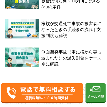
割合は何対何？10対0にできる
3つの条件
家族が交通死亡事故の被害者に
なったときの手続きの流れ | 支
援制度も解説
側面衝突事故（車に横から突っ
込まれた）の過失割合をケース
別に解説
TOP
>
交通事故被害者が知っておくべき必須知識
>
7．損害賠償額の計算方法及び損害の範囲について
>
【実例付き】６０歳の交通事故の慰謝料の計算