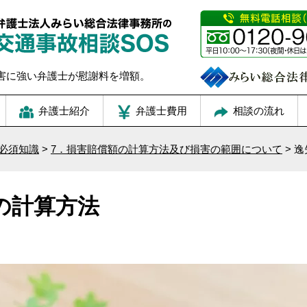
害に強い弁護士が慰謝料を増額。
弁護士紹介
弁護士費用
相談の流れ
必須知識
>
7．損害賠償額の計算方法及び損害の範囲について
>
逸
の計算方法