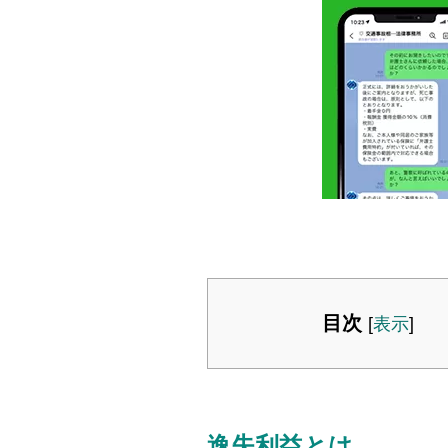
目次
[
表示
]
逸失利益とは