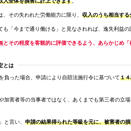
収入全体を損害に計上できます
。
は、その失われた労働能力に限り、
収入のうち相当する
ても「今まで通り働ける」と見なされれば、逸失利益の
無とその程度を客観的に評価できるよう、あらかじめ「
定とは
を負った場合、申請により自賠法施行令に基づいて
１４
や加害者等の当事者ではなく、あくまでも第三者の立場
」と言い、
申請の結果得られた等級を元に、被害者の損