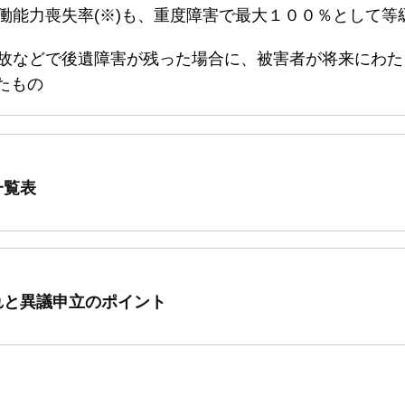
働能力喪失率(※)も、重度障害で最大１００％として等
故などで後遺障害が残った場合に、被害者が将来にわた
たもの
一覧表
れと異議申立のポイント