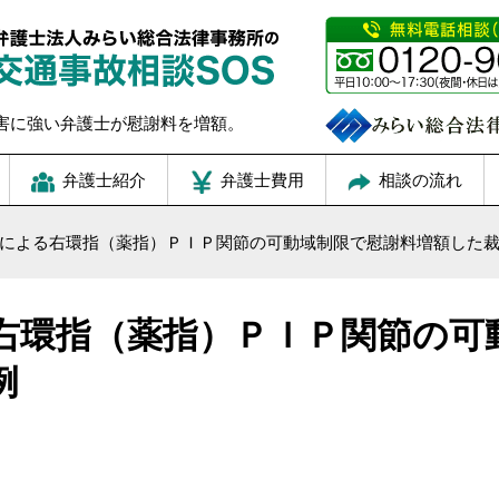
害に強い弁護士が慰謝料を増額。
弁護士紹介
弁護士費用
相談の流れ
による右環指（薬指）ＰＩＰ関節の可動域制限で慰謝料増額した
右環指（薬指）ＰＩＰ関節の可
例