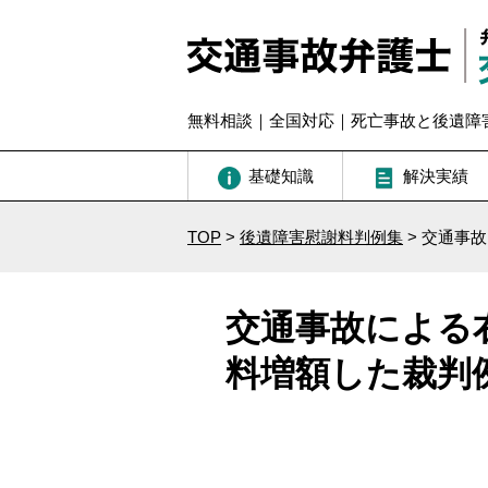
無料相談｜全国対応｜死亡事故と後遺障
基礎知識
解決実績
TOP
>
後遺障害慰謝料判例集
>
交通事故
交通事故による
料増額した裁判