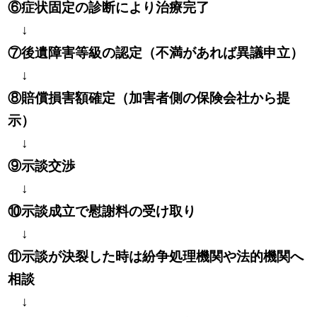
⑥症状固定の診断により治療完了
↓
⑦後遺障害等級の認定（不満があれば異議申立）
↓
⑧賠償損害額確定（加害者側の保険会社から提
示）
↓
⑨示談交渉
↓
⑩示談成立で慰謝料の受け取り
↓
⑪示談が決裂した時は紛争処理機関や法的機関へ
相談
↓