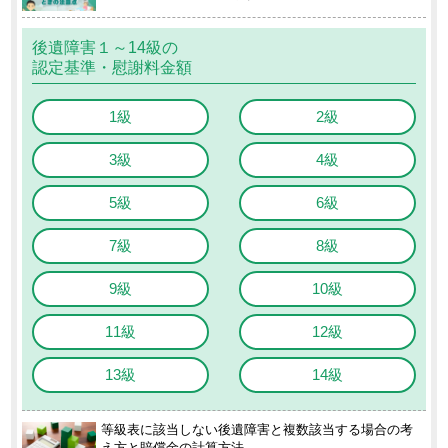
後遺障害１～14級の
認定基準・慰謝料金額
1級
2級
3級
4級
5級
6級
7級
8級
9級
10級
11級
12級
13級
14級
等級表に該当しない後遺障害と複数該当する場合の考
え方と賠償金の計算方法