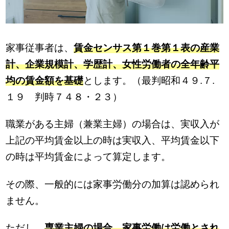
家事従事者は、
賃金センサス第１巻第１表の産業
計、企業規模計、学歴計、女性労働者の全年齢平
均の賃金額を基礎
とします。（最判昭和４９.７.
１９ 判時７４８・２３）
職業がある主婦（兼業主婦）の場合は、実収入が
上記の平均賃金以上の時は実収入、平均賃金以下
の時は平均賃金によって算定します。
その際、一般的には家事労働分の加算は認められ
ません。
ただし、
専業主婦の場合、家事労働は労働とされ