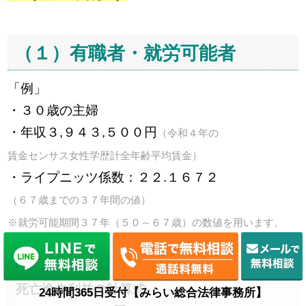
（１）有職者・就労可能者
「例」
・３０歳の主婦
・年収３,９４３,５００円
（令和４年の
賃金センサス女性学歴計全年齢平均賃金）
・ライプニッツ係数：２２.１６７２
（６７歳までの３７年間の値）
※就労可能期間３７年（５０～６７歳）の数値を用います。
・生活費控除率：３０％
（女性・主婦）
死亡逸失利益の計算式
24時間365日受付【みらい総合法律事務所】