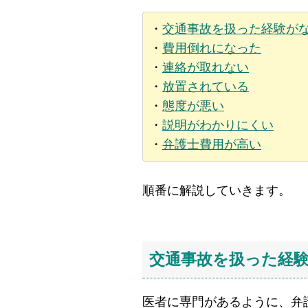
・
交通事故を扱った経験が
・
費用倒れになった
・
連絡が取れない
・
放置されている
・
態度が悪い
・
説明がわかりにくい
・
弁護士費用が高い
順番に解説していきます。
交通事故を扱った経
医者に専門があるように、弁