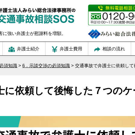
害に強い弁護士が慰謝料を増額。
弁護士紹介
弁護士費用
相談の流れ
必須知識
>
6．示談交渉の必須知識
>
交通事故で弁護士に依頼して
士に依頼して後悔した７つのケ