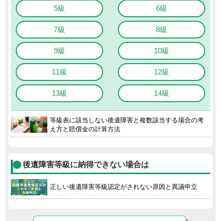
5級
6級
7級
8級
9級
10級
11級
12級
13級
14級
等級表に該当しない後遺障害と複数該当する場合の考
え方と賠償金の計算方法
後遺障害等級に納得できない場合は
正しい後遺障害等級認定がされない原因と異議申立