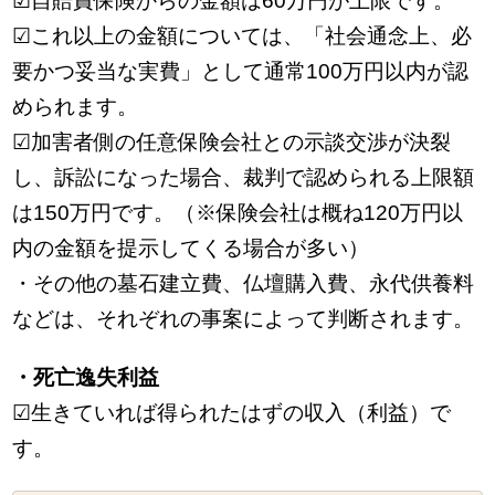
☑自賠責保険からの金額は60万円が上限です。
☑これ以上の金額については、「社会通念上、必
要かつ妥当な実費」として通常100万円以内が認
められます。
☑加害者側の任意保険会社との示談交渉が決裂
し、訴訟になった場合、裁判で認められる上限額
は150万円です。（※保険会社は概ね120万円以
内の金額を提示してくる場合が多い）
・その他の墓石建立費、仏壇購入費、永代供養料
などは、それぞれの事案によって判断されます。
・死亡逸失利益
☑生きていれば得られたはずの収入（利益）で
す。