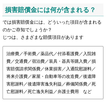
損害賠償金には何が含まれる？
では損害賠償金には、どういった項目が含まれる
のかご存知でしょうか？
じつは、さまざまな賠償項目があります
治療費／手術費／薬品代／付添看護費／入院雑
費／交通費／宿泊費／装具・器具等購入費／損
害賠償請求関係費／休業損害／入通院慰謝料／
将来介護費／家屋・自動車等の改造費／後遺障
害慰謝料／後遺障害逸失利益／葬儀関係費／死
亡慰謝料／死亡逸失利益／弁護士費用 など