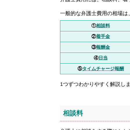
一般的な弁護士費用の相場は
①
相談料
②
着手金
③
報酬金
④
日当
⑤
タイムチャージ報酬
1つずつわかりやすく解説し
相談料