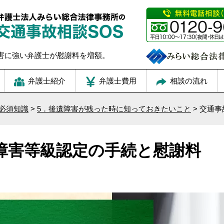
害に強い弁護士が慰謝料を増額。
弁護士紹介
弁護士費用
相談の流れ
必須知識
>
5．後遺障害が残った時に知っておきたいこと
>
交通事
障害等級認定の手続と慰謝料