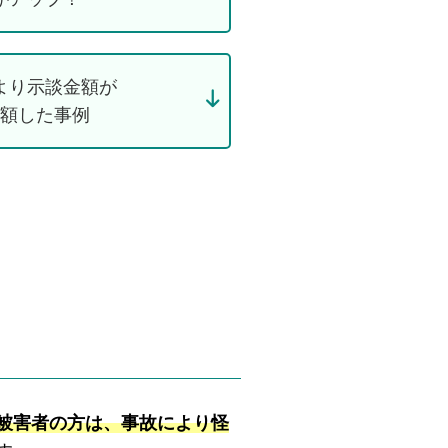
より示談金額が
額した事例
被害者の方は、事故により怪