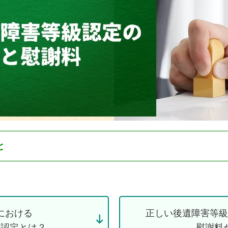
と
における
正しい後遺障害等級
級認定とは？
慰謝料