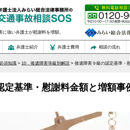
害に強い弁護士が慰謝料を増額。
弁護士紹介
弁護士費用
相談の流れ
必須知識
>
10．後遺障害等級別解説
>
後遺障害９級の認定基準・
認定基準・慰謝料金額と増額事