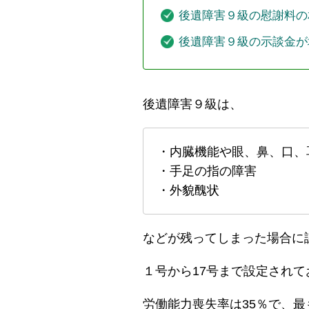
後遺障害９級の慰謝料の
後遺障害９級の示談金が
後遺障害９級は、
・内臓機能や眼、鼻、口、
・手足の指の障害
・外貌醜状
などが残ってしまった場合に
１号から17号まで設定され
労働能力喪失率は35％で、