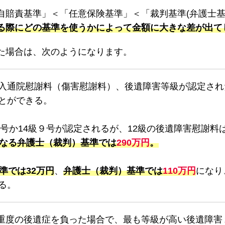
自賠責基準」
＜「任意保険基準」＜「裁判基準(弁護士基
る際にどの基準を使うかによって金額に大きな差が出て
た場合は、次のようになります。
入通院慰謝料（傷害慰謝料）、後遺障害等級が認定され
とができる。
3号か14級９号が認定されるが、12級の後遺障害慰謝料
なる弁護士（裁判）基準では
290万円
。
準では32万円
、
弁護士（裁判）基準では
110万円
になり
る。
重度の後遺症を負った場合で、最も等級が高い後遺障害