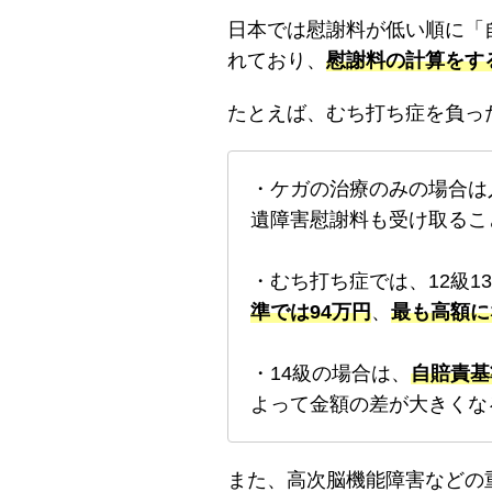
日本では慰謝料が低い順に「
れており、
慰謝料の計算をす
たとえば、むち打ち症を負っ
・ケガの治療のみの場合は
遺障害慰謝料も受け取るこ
・むち打ち症では、12級1
準では94万円
、
最も高額に
・14級の場合は、
自賠責基
よって金額の差が大きくな
また、高次脳機能障害などの