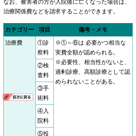
なお、被害者の方が入院後に亡くなった場合は、
治療関係費などを請求することができます。
カテゴリー
項目
備考・メモ
治療費
①診
※①～⑥は 必要かつ相当な
察料
実費全額が認められる。
※必要性、相当性がないと、
②検
過剰診療、高額診療として認
査料
められないことがある。
③手
術料
④入
院料
⑤投