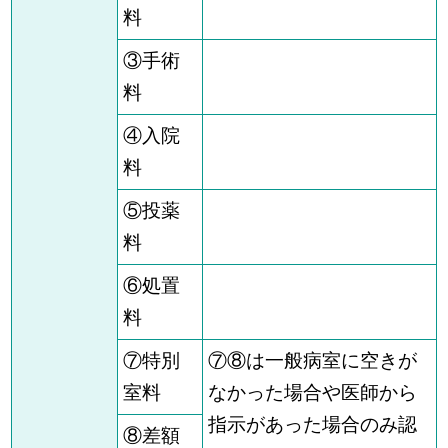
料
③手術
料
④入院
料
⑤投薬
料
⑥処置
料
⑦特別
⑦⑧は一般病室に空きが
室料
なかった場合や医師から
指示があった場合のみ認
⑧差額