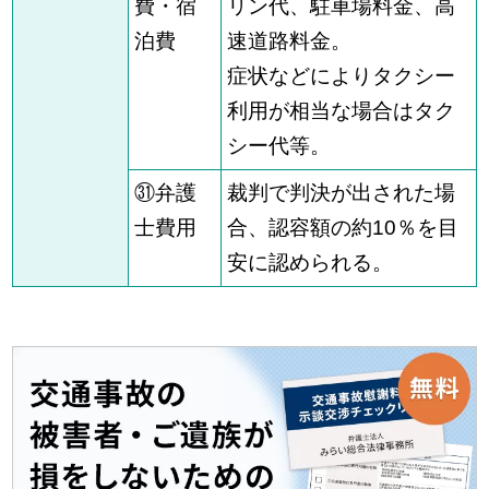
費・宿
リン代、駐車場料金、高
泊費
速道路料金。
症状などによりタクシー
利用が相当な場合はタク
シー代等。
㉛弁護
裁判で判決が出された場
士費用
合、認容額の約10％を目
安に認められる。