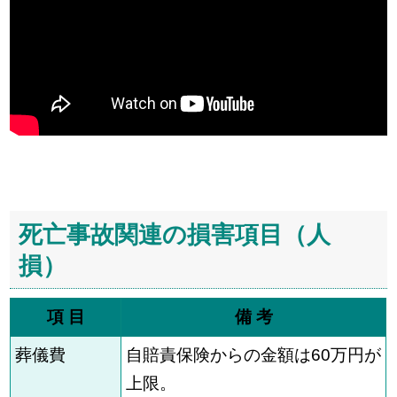
死亡事故関連の損害項目（人
損）
項 目
備 考
葬儀費
自賠責保険からの金額は60万円が
上限。