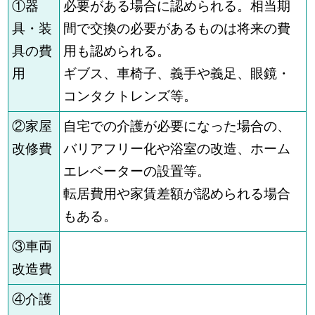
①器
必要がある場合に認められる。相当期
具・装
間で交換の必要があるものは将来の費
具の費
用も認められる。
用
ギブス、車椅子、義手や義足、眼鏡・
コンタクトレンズ等。
②家屋
自宅での介護が必要になった場合の、
改修費
バリアフリー化や浴室の改造、ホーム
エレベーターの設置等。
転居費用や家賃差額が認められる場合
もある。
③車両
改造費
④介護