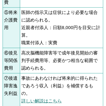
費
⑤将来
医師の指示又は症状により必要な場合
介護費
に認められる。
用
近親者付添人：日額8,000円を目安に計
算。
職業付添人：実費
⑥後見
高次脳機能障害等で成年後見開始の審
等関係
判手続費用等、必要かつ相当な範囲で
費用
認められる。
⑦後遺
事故にあわなければ将来的に得られた
障害逸
であろう収入（利益）を補償するも
失利益
の。
詳しい解説はこちら