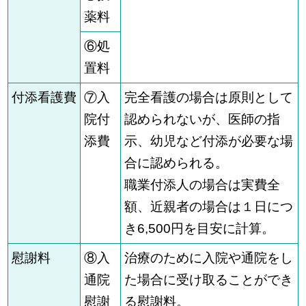
薬料
⑥処
置料
付添看護費
⑦入
完全看護の場合は原則として
院付
認められないが、医師の指
添費
示、幼児など付添が必要な場
合に認められる。
職業付添人の場合は実費全
額、近親者の場合は１日につ
き6,500円を目安に計算。
慰謝料
⑧入
治療のために入院や通院をし
通院
た場合に受け取ることができ
慰謝
る慰謝料。