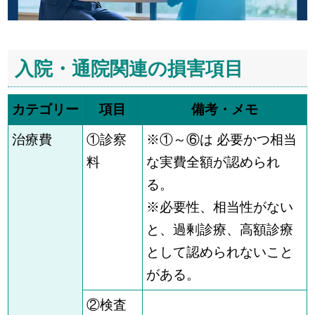
入院・通院関連の損害項目
カテゴリー
項目
備考・メモ
治療費
①診察
※①～⑥は 必要かつ相当
料
な実費全額が認められ
る。
※必要性、相当性がない
と、過剰診療、高額診療
として認められないこと
がある。
②検査