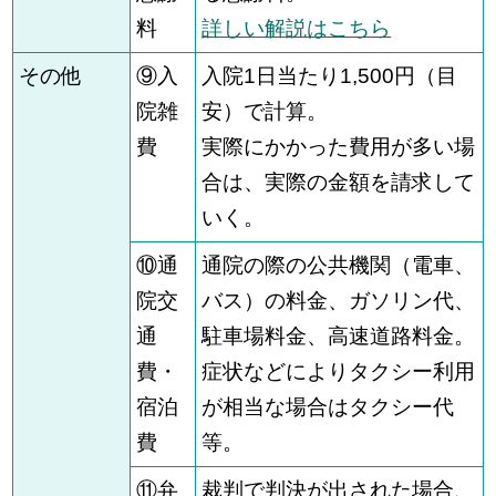
料
詳しい解説はこちら
その他
⑨入
入院1日当たり1,500円（目
院雑
安）で計算。
費
実際にかかった費用が多い場
合は、実際の金額を請求して
いく。
⑩通
通院の際の公共機関（電車、
院交
バス）の料金、ガソリン代、
通
駐車場料金、高速道路料金。
費・
症状などによりタクシー利用
宿泊
が相当な場合はタクシー代
費
等。
⑪弁
裁判で判決が出された場合、