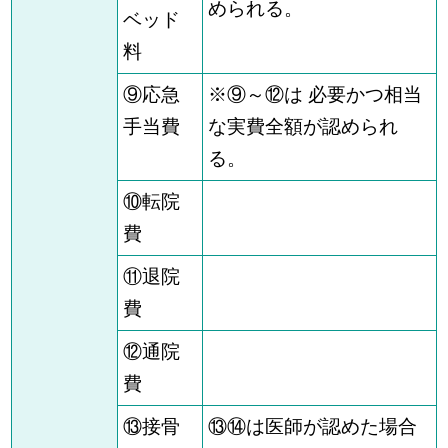
められる。
ベッド
料
⑨応急
※⑨～⑫は 必要かつ相当
手当費
な実費全額が認められ
る。
⑩転院
費
⑪退院
費
⑫通院
費
⑬接骨
⑬⑭は医師が認めた場合