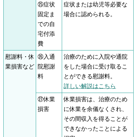
㉕症状
症状または幼児等必要な
固定ま
場合に認められる。
での自
宅付添
費
慰謝料・休
㉖入通
治療のために入院や通院
業損害など
院慰謝
をした場合に受け取るこ
料
とができる慰謝料。
詳しい解説はこちら
㉗休業
休業損害は、治療のため
損害
に休業を余儀なくされ、
その間収入を得ることが
できなかったことによる