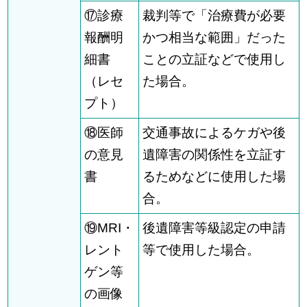
⑰診療
裁判等で「治療費が必要
報酬明
かつ相当な範囲」だった
細書
ことの立証などで使用し
（レセ
た場合。
プト）
⑱医師
交通事故によるケガや後
の意見
遺障害の関係性を立証す
書
るためなどに使用した場
合。
⑲MRI・
後遺障害等級認定の申請
レント
等で使用した場合。
ゲン等
の画像