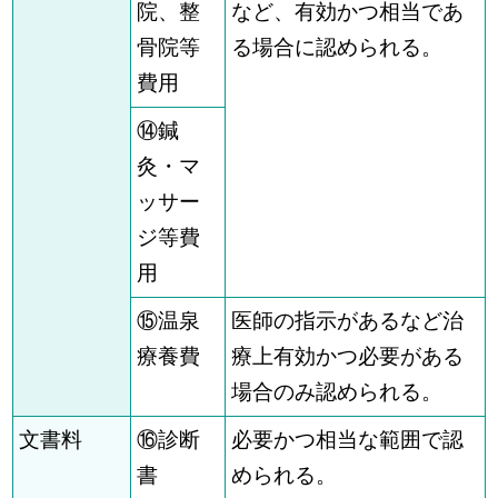
院、
整
など、有効かつ相当であ
骨院等
る場合に認められる。
費用
⑭鍼
灸・マ
ッサー
ジ等費
用
⑮温泉
医師の指示があるなど治
療養費
療上有効かつ必要がある
場合のみ認められる。
文書料
⑯診断
必要かつ相当な範囲で認
書
められる。